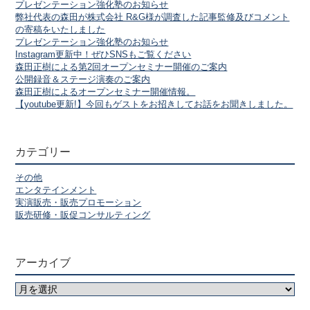
プレゼンテーション強化塾のお知らせ
弊社代表の森田が株式会社 R&G様が調査した記事監修及びコメント
の寄稿をいたしました
プレゼンテーション強化塾のお知らせ
Instagram更新中！ぜひSNSもご覧ください
森田正樹による第2回オープンセミナー開催のご案内
公開録音＆ステージ演奏のご案内
森田正樹によるオープンセミナー開催情報。
【youtube更新!】今回もゲストをお招きしてお話をお聞きしました。
カテゴリー
その他
エンタテインメント
実演販売・販売プロモーション
販売研修・販促コンサルティング
アーカイブ