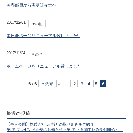
美容部員から実演販売士へ
2017/12/01
その他
本日全ページリニューアル致しました!!
2017/11/24
その他
ホームページをリニューアル致しました!!
6 / 6
« 先頭
«
...
2
3
4
5
6
最近の投稿
【事例公開】株式会社 Jij 様との取り組みをご紹介
第8期プレゼン強化塾のお知らせ～第9期・参加申込み受付開始～