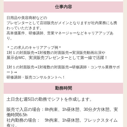
仕事内容
日用品や美容商材などの
プレゼンターとして店頭販売がメインとなりますが社内業務にも携
わっていただきます。
高単価案件、研修講師、営業マネージャーなどキャリアアップあ
り。
＊この求人のキャリアアップ例＊
1対１の対面販売➞1対複数の対面販売➞実演販売動画出演や
展示会MC、実演販売プレゼンターとして第一線で活躍！
1対１の対面販売➞1対複数の対面販売➞研修講師・コンサル業務サポ
ート➞
研修講師・販売コンサルタントへ！
勤務時間
土日含む週5日の勤務でシフトを作成します。
販売で入店の場合：8h拘束、1h昼休憩、30分夕方休憩。実
働時間6.5h
社内勤務の場合： 9h拘束、1h昼休憩。フレックスタイム
有り。