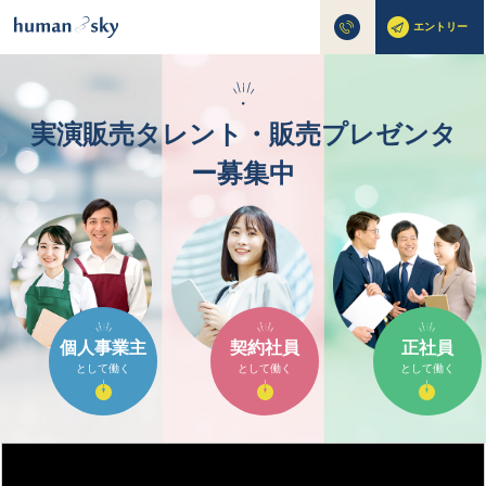
エントリー
・
実演販売タレント・販売プレゼンタ
ー募集中
個人事業主
契約社員
正社員
として働く
として働く
として働く