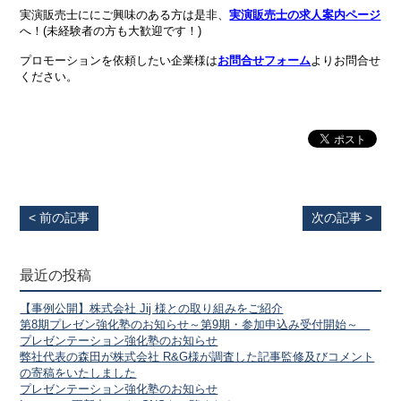
実演販売士ににご興味のある方は是非、
実演販売士の求人案内ページ
へ！(未経験者の方も大歓迎です！)
プロモーションを依頼したい企業様は
お問合せフォーム
よりお問合せ
ください。
< 前の記事
次の記事 >
最近の投稿
【事例公開】株式会社 Jij 様との取り組みをご紹介
第8期プレゼン強化塾のお知らせ～第9期・参加申込み受付開始～
プレゼンテーション強化塾のお知らせ
弊社代表の森田が株式会社 R&G様が調査した記事監修及びコメント
の寄稿をいたしました
プレゼンテーション強化塾のお知らせ