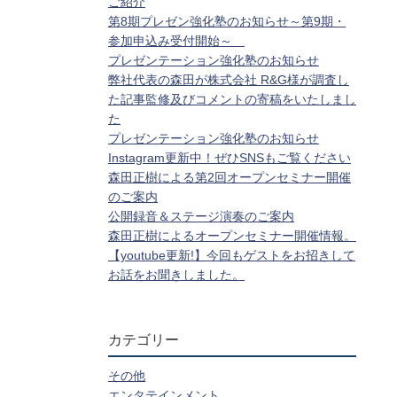
ご紹介
第8期プレゼン強化塾のお知らせ～第9期・
参加申込み受付開始～
プレゼンテーション強化塾のお知らせ
弊社代表の森田が株式会社 R&G様が調査し
た記事監修及びコメントの寄稿をいたしまし
た
プレゼンテーション強化塾のお知らせ
Instagram更新中！ぜひSNSもご覧ください
森田正樹による第2回オープンセミナー開催
のご案内
公開録音＆ステージ演奏のご案内
森田正樹によるオープンセミナー開催情報。
【youtube更新!】今回もゲストをお招きして
お話をお聞きしました。
カテゴリー
その他
エンタテインメント