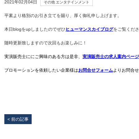
2021年02月04日
その他
エンタテインメント
平素より格別のお引き立てを賜り、厚く御礼申し上げます。
本日blogをupしましたのでぜひ
ヒューマンスカイブログ
をご覧くだ
随時更新致しますので次回もお楽しみに！
実演販売士ににご興味のある方は是非、
実演販売士の求人案内ページ
プロモーションを依頼したい企業様は
お問合せフォーム
よりお問合せ
< 前の記事